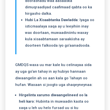
doorashadu waa aasaaska
dimuqraadiyad caafimaad qabta oo ka
hirgasho dalka.
Hubi La Xisaabtanka Dawladda:
Iyaga oo
isticmaalaya xaqa ay u leeyihiin inay
wax doortaan, muwaadiniintu waxay
kula xisaabtamaan saraakiisha ay
doorteen falkooda iyo go’aanadooda.
GMDQS waxa uu mar kale ku celinayaa sida
ay uga go’an tahay in ay hubiyo hannaan
diwaangelin ah oo aan kala go ‘lahayn oo
hufan. Waxaan si joogto uga shaqeyneynaa:
Hirgelinta xarumo diwaangelineed oo la
heli karo:
Hubinta in muwaadin kasta oo
xaqa u leh uu helo fursad uu si ku