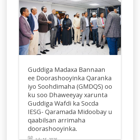
Guddiga Madaxa Bannaan
ee Doorashooyinka Qaranka
iyo Soohdimaha (GMDQS) oo
ku soo Dhaweeyay xarunta
Guddiga Wafdi ka Socda
IESG- Qaramada Midoobay u
qaabilsan arrimaha
doorashooyinka.
July 15, 2025