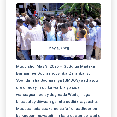
May 5, 2025
Muqdisho, May 3, 2025 – Guddiga Madaxa
Banaan ee Doorashooyinka Qaranka iyo
Soohdimaha Soomaaliya (GMDQS) aad ayuu
ula dhacay in uu ka warbixiyo sida
wanaagsan ee ay degmada Wadajir uga
bilaabatay diiwaan gelinta codbixiyayaasha.
Muuqaallada saaka ee safaf dhaadheer oo
ka kooban muwaadiniin kala duwan oo aad u