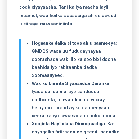
codbixiyayaasha. Tani kaliya maaha layli
maamul; waa ficilka aasaasiga ah ee awood
u siinaya muwaadiniinta:
Hogaanka dalka si toos ah u saameeya
:
GMDQS waxa uu fududaynayaa
doorashada wakiillo ka soo bixi doona
baahida iyo rabitaanka dadka
Soomaaliyeed.
Wax ku biirinta Siyaasadda Qaranka
:
Iyada oo loo marayo sanduuqa
codbixinta, muwaadiniintu waxay
helayaan fursad ay ku qaabeeyaan
xeerarka iyo siyaasadaha noloshooda.
Xoojinta Hay’adaha Dimuqraadiga
: Ka-
qaybgalka firfircoon ee geeddi-socodka