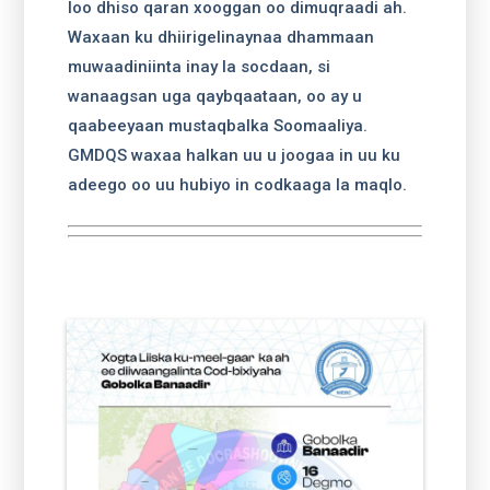
loo dhiso qaran xooggan oo dimuqraadi ah.
Waxaan ku dhiirigelinaynaa dhammaan
muwaadiniinta inay la socdaan, si
wanaagsan uga qaybqaataan, oo ay u
qaabeeyaan mustaqbalka Soomaaliya.
GMDQS waxaa halkan uu u joogaa in uu ku
adeego oo uu hubiyo in codkaaga la maqlo.