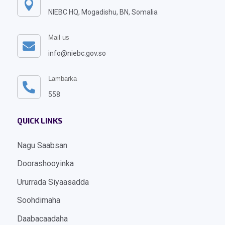

NIEBC HQ, Mogadishu, BN, Somalia
Mail us

info@niebc.gov.so
Lambarka

558
QUICK LINKS
Nagu Saabsan
Doorashooyinka
Ururrada Siyaasadda
Soohdimaha
Daabacaadaha