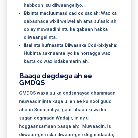
habboon isu diiwaangeliyo.
Bixinta macluumaad cad oo sax ah:
Wax ka
qabashada wixii welwel ah ama su’aalo ah
oo ay muwaadiniintu ka qabaan habka
diiwaangelinta.
Ilaalinta hufnaanta Diiwaanka Cod-bixiyaha:
Hubinta saxnaanta iyo ka hortagga wax
kasta oo wax isdabamarin ah.
Baaqa degdega ah ee
GMDQS
GMDQS waxa uu ka codsanayaa dhammaan
muwaadiniinta xaqa u leh ee ku nool guud
ahaan Soomaaliya, gaar ahaan kuwa ku
sugan degmada Wadajir, in ay u
hoggaansamaan baaqa ah: “Muwaadin, Is
diiwaan-geli iska diwaan-geli degmadaada,