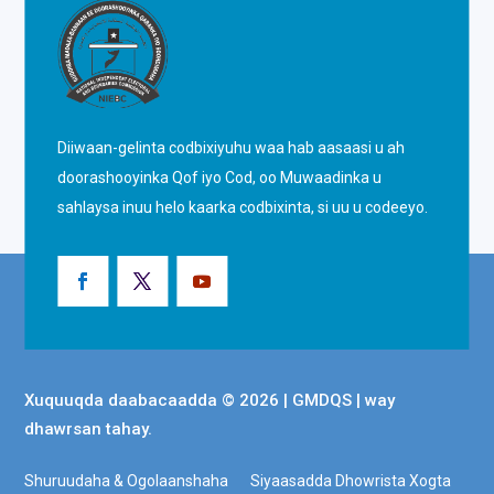
Diiwaan-gelinta codbixiyuhu waa hab aasaasi u ah
doorashooyinka Qof iyo Cod, oo Muwaadinka u
sahlaysa inuu helo kaarka codbixinta, si uu u codeeyo.
Xuquuqda daabacaadda © 2026 | GMDQS | way
dhawrsan tahay.
Shuruudaha & Ogolaanshaha
Siyaasadda Dhowrista Xogta