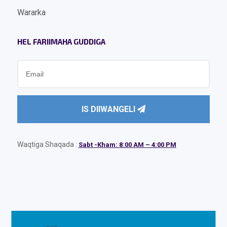
Wararka
HEL FARIIMAHA GUDDIGA
IS DIIWANGELI
Waqtiga Shaqada :
Sabt -Kham: 8:00 AM – 4:00 PM