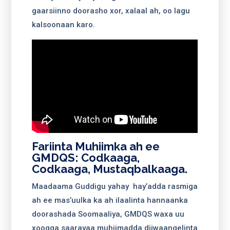
gaarsiinno doorasho xor, xalaal ah, oo lagu
kalsoonaan karo.
Fariinta Muhiimka ah ee
GMDQS: Codkaaga,
Codkaaga, Mustaqbalkaaga.
Maadaama Guddigu yahay hay’adda rasmiga
ah ee mas’uulka ka ah ilaalinta hannaanka
doorashada Soomaaliya, GMDQS waxa uu
xoogga saarayaa muhiimadda diiwaangelinta