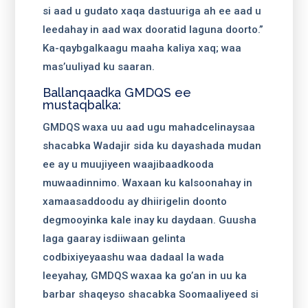
si aad u gudato xaqa dastuuriga ah ee aad u
leedahay in aad wax dooratid laguna doorto.”
Ka-qaybgalkaagu maaha kaliya xaq; waa
mas’uuliyad ku saaran.
Ballanqaadka GMDQS ee
mustaqbalka:
GMDQS waxa uu aad ugu mahadcelinaysaa
shacabka Wadajir sida ku dayashada mudan
ee ay u muujiyeen waajibaadkooda
muwaadinnimo. Waxaan ku kalsoonahay in
xamaasaddoodu ay dhiirigelin doonto
degmooyinka kale inay ku daydaan. Guusha
laga gaaray isdiiwaan gelinta
codbixiyeyaashu waa dadaal la wada
leeyahay, GMDQS waxaa ka go’an in uu ka
barbar shaqeyso shacabka Soomaaliyeed si