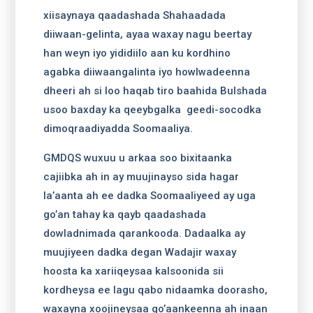
xiisaynaya qaadashada Shahaadada
diiwaan-gelinta, ayaa waxay nagu beertay
han weyn iyo yididiilo aan ku kordhino
agabka diiwaangalinta iyo howlwadeenna
dheeri ah si loo haqab tiro baahida Bulshada
usoo baxday ka qeeybgalka geedi-socodka
dimoqraadiyadda Soomaaliya.
GMDQS wuxuu u arkaa soo bixitaanka
cajiibka ah in ay muujinayso sida hagar
la’aanta ah ee dadka Soomaaliyeed ay uga
go’an tahay ka qayb qaadashada
dowladnimada qarankooda. Dadaalka ay
muujiyeen dadka degan Wadajir waxay
hoosta ka xariiqeysaa kalsoonida sii
kordheysa ee lagu qabo nidaamka doorasho,
waxayna xoojineysaa go’aankeenna ah inaan