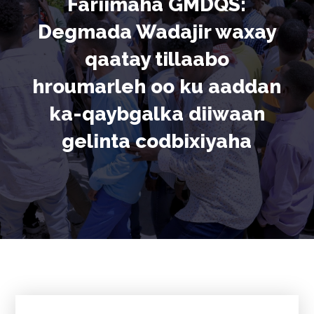
Fariimaha GMDQS:
Degmada Wadajir waxay
qaatay tillaabo
hroumarleh oo ku aaddan
ka-qaybgalka diiwaan
gelinta codbixiyaha